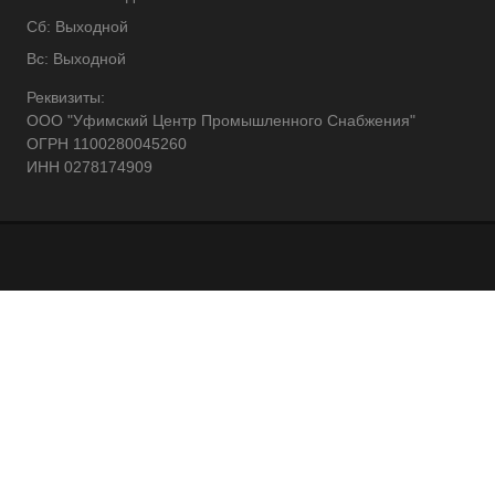
Сб: Выходной
Вс: Выходной
Реквизиты:
ООО "Уфимский Центр Промышленного Снабжения"
ОГРН 1100280045260
ИНН 0278174909