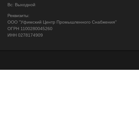
Вс: Выходной
Реквизиты:
ООО "Уфимский Центр Промышленного Снабжения"
ОГРН 1100280045260
ИНН 0278174909