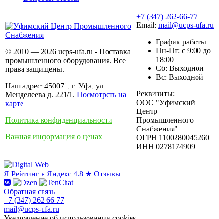
+7 (347) 262-66-77
Email:
mail@ucps-ufa.ru
График работы
Пн-Пт: с 9:00 до
© 2010 — 2026 ucps-ufa.ru - Поставка
18:00
промышленного оборудования. Все
Сб: Выходной
права защищены.
Вс: Выходной
Наш адрес: 450071, г. Уфа, ул.
Реквизиты:
Менделеева д. 221/1.
Посмотреть на
ООО "Уфимский
карте
Центр
Политика конфиденциальности
Промышленного
Снабжения"
Важная информация о ценах
ОГРН 1100280045260
ИНН 0278174909
Я
Рейтинг в Яндекс
4.8 ★
Отзывы
Обратная связь
+7 (347) 262 66 77
mail@ucps-ufa.ru
Уведомление об использовании cookies