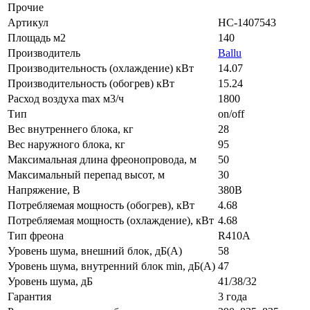
Прочие
Артикул
НС-1407543
Площадь м2
140
Производитель
Ballu
Производительность (охлаждение) кВт
14.07
Производительность (обогрев) кВт
15.24
Расход воздуха max м3/ч
1800
Тип
on/off
Вес внутреннего блока, кг
28
Вес наружного блока, кг
95
Максимальная длина фреонопровода, м
50
Максимальный перепад высот, м
30
Напряжение, В
380В
Потребляемая мощность (обогрев), кВт
4.68
Потребляемая мощность (охлаждение), кВт
4.68
Тип фреона
R410A
Уровень шума, внешний блок, дБ(А)
58
Уровень шума, внутренний блок min, дБ(А)
47
Уровень шума, дБ
41/38/32
Гарантия
3 года