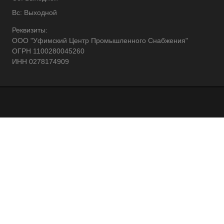
Вс: Выходной
Реквизиты:
ООО "Уфимский Центр Промышленного Снабжения"
ОГРН 1100280045260
ИНН 0278174909