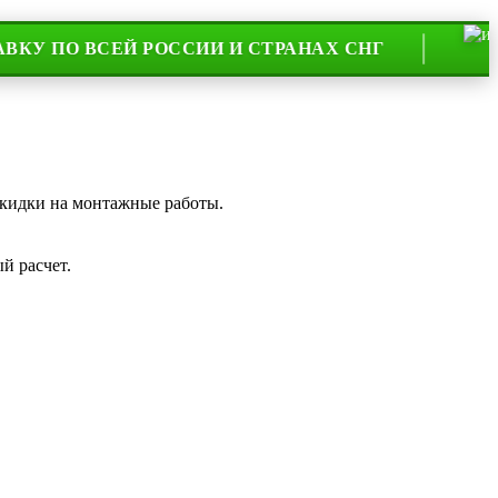
 ВСЕЙ РОССИИ И СТРАНАХ СНГ
НА Р
скидки на монтажные работы.
й расчет.