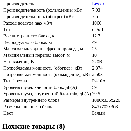
Производитель
Lessar
Производительность (охлаждение) кВт
7.03
Производительность (обогрев) кВт
7.61
Расход воздуха max м3/ч
1060
Тип
on/off
Вес внутреннего блока, кг
12.7
Вес наружного блока, кг
49
Максимальная длина фреонопровода, м
25
Максимальный перепад высот, м
10
Напряжение, В
220В
Потребляемая мощность (обогрев), кВт
2.374
Потребляемая мощность (охлаждение), кВт
2.503
Тип фреона
R410A
Уровень шума, внешний блок, дБ(А)
59
Уровень шума, внутренний блок min, дБ(А)
39.5
Размеры внутреннего блока
1080x335x226
Размеры внешнего блока
845x702x363
Цвет
Белый
Похожие товары (8)