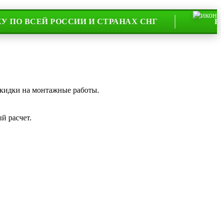
ЕЙ РОССИИ И СТРАНАХ СНГ
НА РЫНК
скидки на монтажные работы.
й расчет.