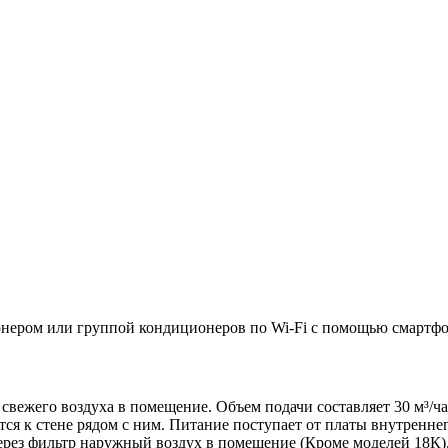
онером или группой кондиционеров по Wi-Fi с помощью смартфон
свежего воздуха в помещение. Объем подачи составляет 30 м³/ча
ся к стене рядом с ним. Питание поступает от платы внутренне
через фильтр наружный воздух в помещение (Кроме моделей 18К)