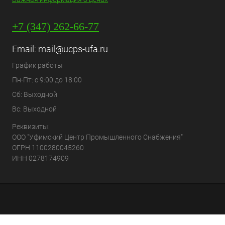
+7 (347) 262-66-77
Email:
mail@ucps-ufa.ru
График работы
Пн-Пт: с 9:00 до 18:00
Сб: Выходной
Вс: Выходной
Реквизиты:
ООО "Уфимский Центр Промышленного Снабжения"
ОГРН 1100280045260
ИНН 0278174909