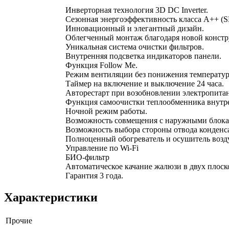
Инверторная технология 3D DC Inverter.
Сезонная энергоэффективность класса А++ (S
Инновационный и элегантный дизайн.
Облегченный монтаж благодаря новой констр
Уникальная система очистки фильтров.
Внутренняя подсветка индикаторов панели.
Функция Follow Me.
Режим вентиляции без понижения температу
Таймер на включение и выключение 24 часа.
Авторестарт при возобновлении электропита
Функция самоочистки теплообменника внутрен
Ночной режим работы.
Возможность совмещения с наружными бло
Возможность выбора стороны отвода конденса
Полноценный обогреватель и осушитель возду
Управление по Wi-Fi
БИО-фильтр
Автоматическое качание жалюзи в двух плоск
Гарантия 3 года.
Характеристики
Прочие