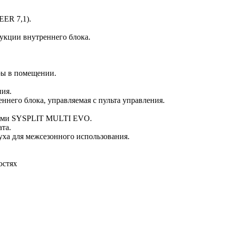
EER 7,1).
укции внутреннего блока.
ры в помещении.
ния.
него блока, управляемая с пульта управления.
ками SYSPLIT MULTI EVO.
та.
ха для межсезонного использования.
остях