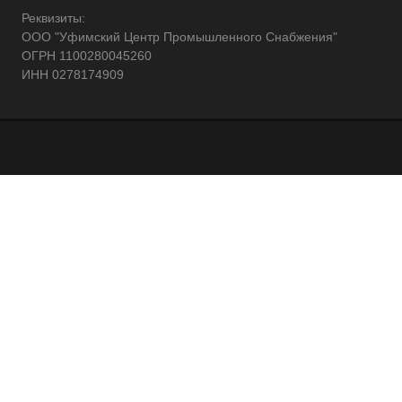
Реквизиты:
ООО "Уфимский Центр Промышленного Снабжения"
ОГРН 1100280045260
ИНН 0278174909