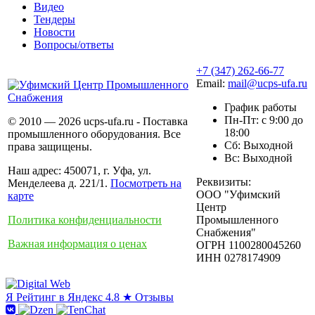
Видео
Тендеры
Новости
Вопросы/ответы
+7 (347) 262-66-77
Email:
mail@ucps-ufa.ru
График работы
Пн-Пт: с 9:00 до
© 2010 — 2026 ucps-ufa.ru - Поставка
18:00
промышленного оборудования. Все
Сб: Выходной
права защищены.
Вс: Выходной
Наш адрес: 450071, г. Уфа, ул.
Реквизиты:
Менделеева д. 221/1.
Посмотреть на
ООО "Уфимский
карте
Центр
Политика конфиденциальности
Промышленного
Снабжения"
Важная информация о ценах
ОГРН 1100280045260
ИНН 0278174909
Я
Рейтинг в Яндекс
4.8 ★
Отзывы