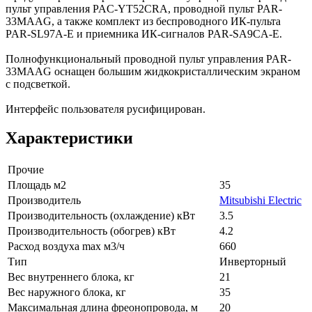
пульт управления PAC-YT52CRA, проводной пульт PAR-
33MAAG, а также комплект из беспроводного ИК-пульта
PAR-SL97A-E и приемника ИК-сигналов PAR-SA9CA-E.
Полнофункциональный проводной пульт управления PAR-
33MAAG оснащен большим жидкокристаллическим экраном
с подсветкой.
Интерфейс пользователя русифицирован.
Характеристики
Прочие
Площадь м2
35
Производитель
Mitsubishi Electric
Производительность (охлаждение) кВт
3.5
Производительность (обогрев) кВт
4.2
Расход воздуха max м3/ч
660
Тип
Инверторный
Вес внутреннего блока, кг
21
Вес наружного блока, кг
35
Максимальная длина фреонопровода, м
20