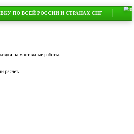
О ВСЕЙ РОССИИ И СТРАНАХ СНГ
НА 
скидки на монтажные работы.
й расчет.