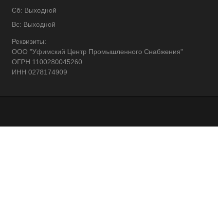
Сб: Выходной
Вс: Выходной
Реквизиты:
ООО "Уфимский Центр Промышленного Снабжения"
ОГРН 1100280045260
ИНН 0278174909