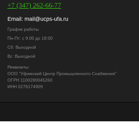
+7 (347) 262-66-77
Email:
mail@ucps-ufa.ru
График работы
Пн-Пт: с 9:00 до 18:00
Сб: Выходной
Вс: Выходной
Реквизиты:
ООО "Уфимский Центр Промышленного Снабжения"
ОГРН 1100280045260
ИНН 0278174909