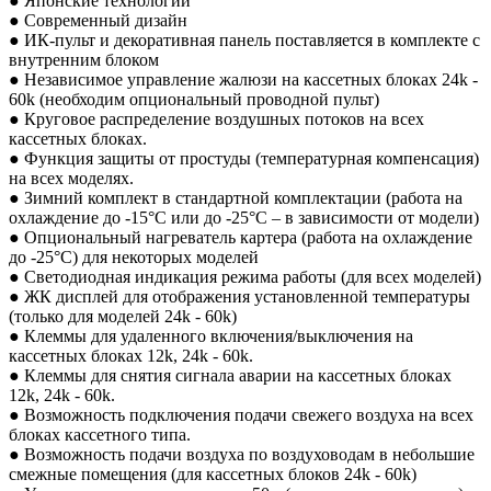
● Японские технологии
● Современный дизайн
● ИК-пульт и декоративная панель поставляется в комплекте с
внутренним блоком
● Независимое управление жалюзи на кассетных блоках 24k -
60k (необходим опциональный проводной пульт)
● Круговое распределение воздушных потоков на всех
кассетных блоках.
● Функция защиты от простуды (температурная компенсация)
на всех моделях.
● Зимний комплект в стандартной комплектации (работа на
охлаждение до -15°С или до -25°С – в зависимости от модели)
● Опциональный нагреватель картера (работа на охлаждение
до -25°С) для некоторых моделей
● Светодиодная индикация режима работы (для всех моделей)
● ЖК дисплей для отображения установленной температуры
(только для моделей 24k - 60k)
● Клеммы для удаленного включения/выключения на
кассетных блоках 12k, 24k - 60k.
● Клеммы для снятия сигнала аварии на кассетных блоках
12k, 24k - 60k.
● Возможность подключения подачи свежего воздуха на всех
блоках кассетного типа.
● Возможность подачи воздуха по воздуховодам в небольшие
смежные помещения (для кассетных блоков 24k - 60k)