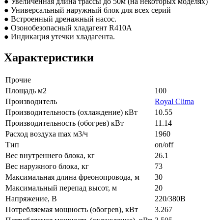
● Увеличенная длина трассы до 50м (на некоторых моделях)
● Универсальный наружный блок для всех серий
● Встроенный дренажный насос.
● Озонобезопасный хладагент R410A
● Индикация утечки хладагента.
Характеристики
Прочие
Площадь м2
100
Производитель
Royal Clima
Производительность (охлаждение) кВт
10.55
Производительность (обогрев) кВт
11.14
Расход воздуха max м3/ч
1960
Тип
on/off
Вес внутреннего блока, кг
26.1
Вес наружного блока, кг
73
Максимальная длина фреонопровода, м
30
Максимальный перепад высот, м
20
Напряжение, В
220/380В
Потребляемая мощность (обогрев), кВт
3.267