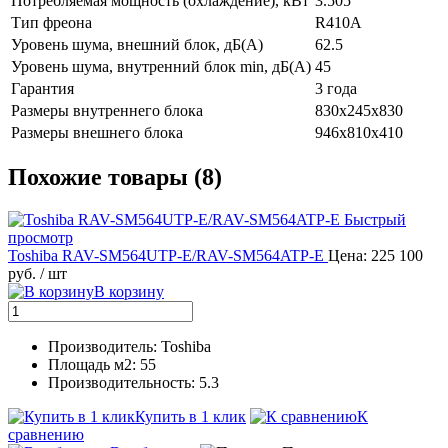
Потребляемая мощность (охлаждение), кВт
3.505
Тип фреона
R410A
Уровень шума, внешний блок, дБ(А)
62.5
Уровень шума, внутренний блок min, дБ(А)
45
Гарантия
3 года
Размеры внутреннего блока
830x245x830
Размеры внешнего блока
946x810x410
Похожие товары (8)
Быстрый
просмотр
Toshiba RAV-SM564UTP-E/RAV-SM564ATP-E
Цена: 225 100
руб.
/ шт
В корзину
Производитель: Toshiba
Площадь м2: 55
Производительность: 5.3
Купить в 1 клик
К
сравнению