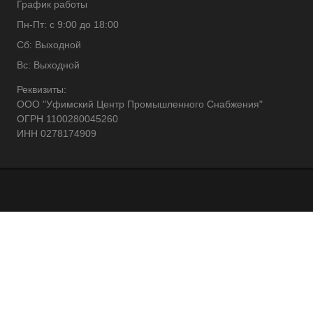
График работы
Пн-Пт: с 9:00 до 18:00
Сб: Выходной
Вс: Выходной
Реквизиты:
ООО "Уфимский Центр Промышленного Снабжения"
ОГРН 1100280045260
ИНН 0278174909