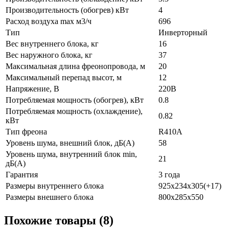
Производительность (обогрев) кВт
4
Расход воздуха max м3/ч
696
Тип
Инверторный
Вес внутреннего блока, кг
16
Вес наружного блока, кг
37
Максимальная длина фреонопровода, м
20
Максимальный перепад высот, м
12
Напряжение, В
220В
Потребляемая мощность (обогрев), кВт
0.8
Потребляемая мощность (охлаждение),
0.82
кВт
Тип фреона
R410A
Уровень шума, внешний блок, дБ(А)
58
Уровень шума, внутренний блок min,
21
дБ(А)
Гарантия
3 года
Размеры внутреннего блока
925х234х305(+17)
Размеры внешнего блока
800х285х550
Похожие товары (8)