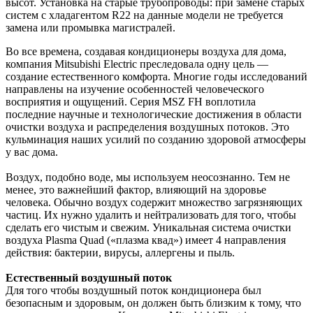
высот. Установка на старые трубопроводы: при замене старых
систем с хладагентом R22 на данные модели не требуется
замена или промывка магистралей.
Во все времена, создавая кондиционеры воздуха для дома,
компания Mitsubishi Electric преследовала одну цель —
создание естественного комфорта. Многие годы исследований
направлены на изучение особенностей человеческого
восприятия и ощущений. Серия MSZ FH воплотила
последние научные и технологические достижения в области
очистки воздуха и распределения воздушных потоков. Это
кульминация наших усилий по созданию здоровой атмосферы
у вас дома.
Воздух, подобно воде, мы используем неосознанно. Тем не
менее, это важнейший фактор, влияющий на здоровье
человека. Обычно воздух содержит множество загрязняющих
частиц. Их нужно удалить и нейтрализовать для того, чтобы
сделать его чистым и свежим. Уникальная система очистки
воздуха Plasma Quad («плазма квад») имеет 4 направления
действия: бактерии, вирусы, аллергены и пыль.
Естественный воздушный поток
Для того чтобы воздушный поток кондиционера был
безопасным и здоровым, он должен быть близким к тому, что