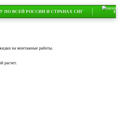
ЕЙ РОССИИ И СТРАНАХ СНГ
НА РЫНК
скидки на монтажные работы.
й расчет.