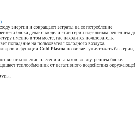
)
ходу энергии и сокращают затраты на ее потребление.
реннего блока делают модели этой серии идеальным решением 
туру именно в том месте, где находится пользователь.
ет попадание на пользователя холодного воздуха.
ильтров и функции
Cold Plasma
позволяет уничтожать бактерии,
ют возникновение плесени и запахов во внутреннем блоке.
ащищает теплообменник от негативного воздействия окружающе
туры.