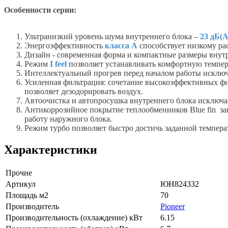
Особенности серии:
Ультранизкий уровень шума внутреннего блока –
23 дБ(А
Энергоэффективность
класса А
способствует низкому рас
Дизайн - современная форма и компактные размеры внут
Режим
I feel
позволяет устанавливать комфортную темпера
Интеллектуальный прогрев перед началом работы исключа
Усиленная фильтрация: сочетание высокоэффективных ф
позволяет дезодорировать воздух.
Автоочистка и автопросушка внутреннего блока исключа
Антикоррозийное покрытие теплообменников Blue fin з
работу наружного блока.
Режим турбо позволяет быстро достичь заданной темпера
Характеристики
Прочие
Артикул
ЮН824332
Площадь м2
70
Производитель
Pioneer
Производительность (охлаждение) кВт
6.15