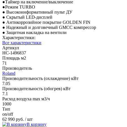
●Таймер на включение/выключение
●Режим TURBO
● Высокоинформативный пульт ДУ
● Скрытый LED-дисплей
● Антикоррозийное покрытие GOLDEN FIN
● Надежный и долговечный GMCC компрессор
● Защитная накладка на вентили
Характеристики:
Все характеристики
Артикул
НС-1496837
Площадь м2
71
Производитель
Roland
Производительность (охлаждение) кВт
7.05
Производительность (обогрев) кВт
7.1
Расход воздуха max м3/ч
1000
Тип
on/off
62 990 руб.
/ шт
В корзину