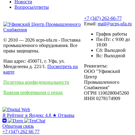
Новости
Вопросы/ответы
+7 (347) 262-66-77
Email:
mail@ucps-ufa.ru
График работы
Пн-Пт: с 9:00 до
© 2010 — 2026 ucps-ufa.ru - Поставка
18:00
промышленного оборудования. Все
Сб: Выходной
права защищены.
Вс: Выходной
Наш адрес: 450071, г. Уфа, ул.
Реквизиты:
Менделеева д. 221/1.
Посмотреть на
ООО "Уфимский
карте
Центр
Политика конфиденциальности
Промышленного
Снабжения"
Важная информация о ценах
ОГРН 1100280045260
ИНН 0278174909
Я
Рейтинг в Яндекс
4.8 ★
Отзывы
Обратная связь
+7 (347) 262 66 77