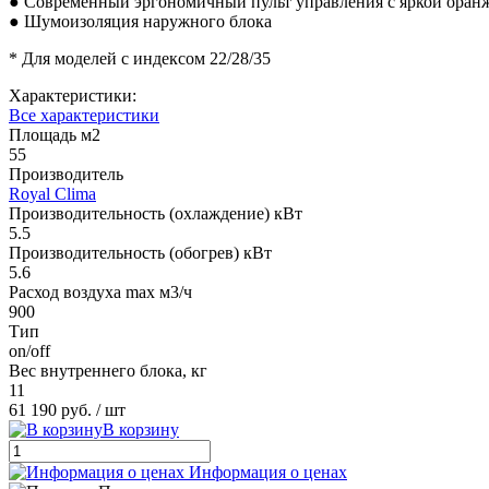
● Современный эргономичный пульт управления с яркой оран
● Шумоизоляция наружного блока
* Для моделей с индексом 22/28/35
Характеристики:
Все характеристики
Площадь м2
55
Производитель
Royal Clima
Производительность (охлаждение) кВт
5.5
Производительность (обогрев) кВт
5.6
Расход воздуха max м3/ч
900
Тип
on/off
Вес внутреннего блока, кг
11
61 190 руб.
/ шт
В корзину
Информация о ценах