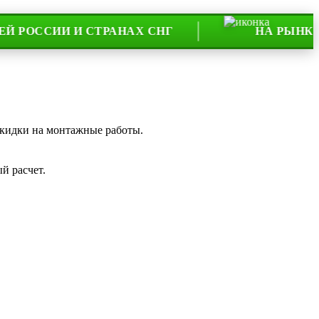
СИИ И СТРАНАХ СНГ
НА РЫНКЕ УЖЕ Б
скидки на монтажные работы.
й расчет.