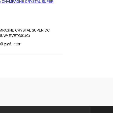
ь м2: 75
Площадь м2: 68
одительность: 7.5
Производительность: 
лик
К сравнению
Купить в 1 клик
Под заказ
В избранное
AMPAGNE CRYSTAL SUPER DC
-10UW4RVETG01(C)
90 руб.
/ шт
В корзину
одитель: Hisense
л: НС-1474739
ь м2: 26
одительность: 2.6
лик
К сравнению
Под заказ