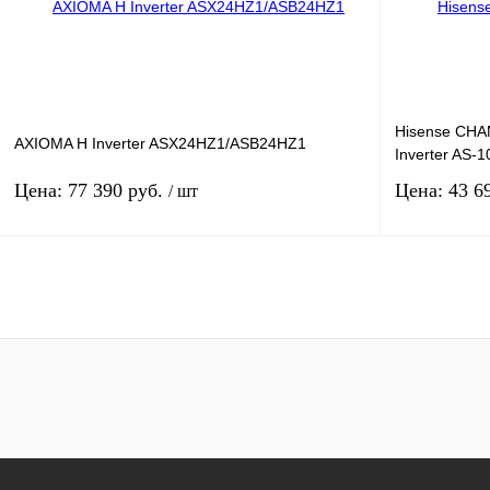
Площадь м2: 70
Площад
Производительность: 7.03
Произв
Купить в 1 клик
К сравнению
Купить в 1 к
В избранное
Под заказ
В избранное
Hisense CH
AXIOMA H Inverter ASX24HZ1/ASB24HZ1
Inverter AS
Цена: 77 390 руб.
Цена: 43 6
/ шт
В корзину
Производитель: Axioma
Произв
Площадь м2: 70
Артику
Производительность: 7.03
Площад
Произв
Купить в 1 клик
К сравнению
Купить в 1 к
В избранное
Под заказ
В избранное