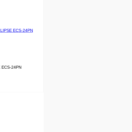
В корзину
se
5.65
К сравнению
Под заказ
 ECS-24PN
В корзину
 Comfort