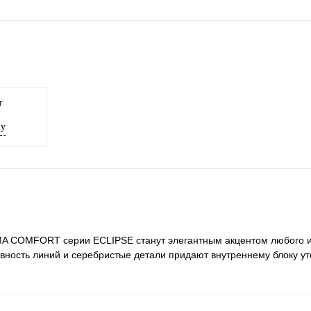
т
ну
MA COMFORT серии ECLIPSE станут элегантным акцентом любого и
ность линий и серебристые детали придают внутреннему блоку у