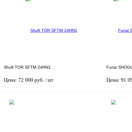
В корзину
Производитель: Hisense
Произв
Артикул: НС-1413603
Площад
Площадь м2: 35
Произв
Производительность: 3.5
Купить в 1 к
Купить в 1 клик
К сравнению
В избранное
В избранное
Под заказ
Shuft TOR SFTM-24HN1
Funai SHOG
Цена: 72 000 руб.
Цена: 91 0
/ шт
В корзину
Производитель: Shuft
Произв
Артикул: НС-1412267
Артику