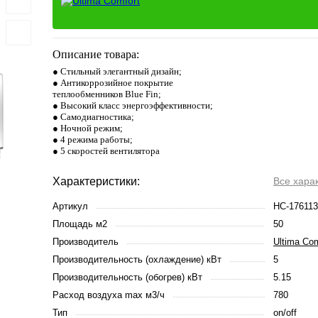
Описание товара:
● Стильный элегантный дизайн;
● Антикоррозийное покрытие
теплообменников Blue Fin;
● Высокий класс энергоэффективности;
● Самодиагностика;
● Ночной режим;
● 4 режима работы;
● 5 скоростей вентилятора
Характеристики:
Все хара
Артикул
НС-176113
Площадь м2
50
Производитель
Ultima Com
Производительность (охлаждение) кВт
5
Производительность (обогрев) кВт
5.15
Расход воздуха max м3/ч
780
Тип
on/off