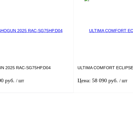
В корзину
одитель: Royal Clima
Производитель: Hisen
ь м2: 30
Артикул: НС-1760863
одительность: 2.75
Площадь м2: 56
Производительность: 
лик
К сравнению
Купить в 1 клик
Под заказ
В избранное
UN 2025 RAC-SG75HP.D04
ULTIMA COMFORT ECLIPSE
90 руб.
Цена: 58 090 руб.
/ шт
/ шт
В корзину
одитель: Funai
Производитель: Ultima
л: НС-1691032
Артикул: НС-1761135