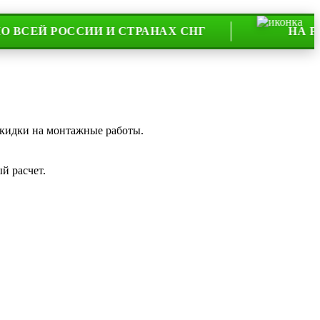
 РОССИИ И СТРАНАХ СНГ
НА РЫНКЕ У
скидки на монтажные работы.
й расчет.