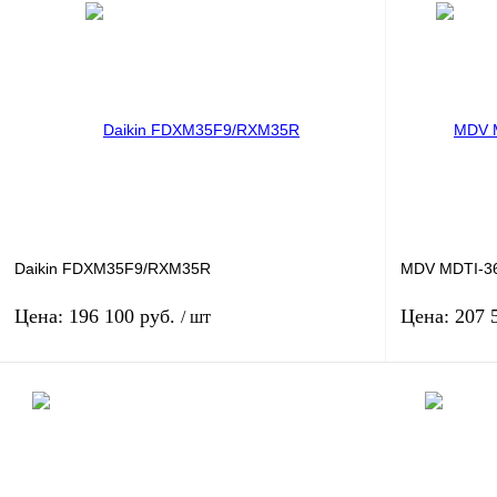
Daikin FDXM35F9/RXM35R
MDV MDTI-3
Цена: 196 100 руб.
Цена: 207 
/ шт
В корзину
Производитель: Daikin
Произв
Площадь м2: 35
Площад