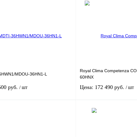
Royal Clima Competenza C
6HWN1/MDOU-36HN1-L
60HNX
500 руб.
Цена: 172 490 руб.
/ шт
/ шт
В корзину
одитель: MDV
Производитель: Royal
ь м2: 105
Площадь м2: 165