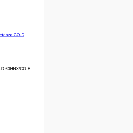
O-D 60HNX/CO-E
В корзину
 Clima