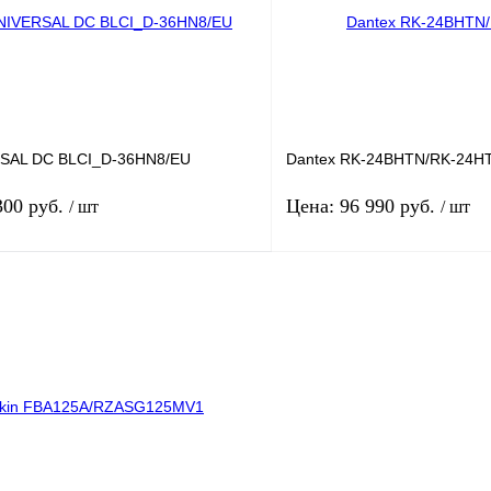
одительность: 10.55
Производительность: 
лик
К сравнению
Купить в 1 клик
Под заказ
В избранное
RSAL DC BLCI_D-36HN8/EU
Dantex RK-24BHTN/RK-24H
300 руб.
Цена: 96 990 руб.
/ шт
/ шт
В корзину
одитель: Ballu
Производитель: Dante
л: НС-1227568
Площадь м2: 72
ь м2: 130
Производительность: 
одительность: 10.55
Купить в 1 клик
лик
К сравнению
В избранное