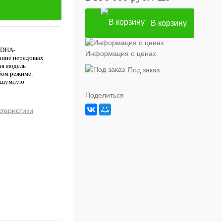
В корзину
DHA-
Информация о ценах
ание передовых
ая модель
Под заказ
бом режиме.
есшумную
Поделиться
ктеристики