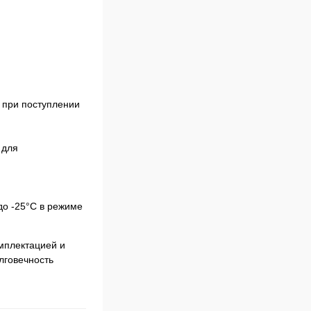
 при поступлении
 для
до -25°С в режиме
мплектацией и
лговечность