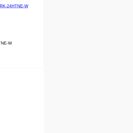
16.12
К сравнению
Под заказ
TNE-W
В корзину
x
7.2
К сравнению
Под заказ