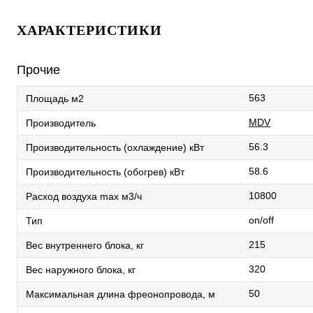
ХАРАКТЕРИСТИКИ
Прочие
563
Площадь м2
MDV
Производитель
56.3
Производительность (охлаждение) кВт
58.6
Производительность (обогрев) кВт
10800
Расход воздуха max м3/ч
on/off
Тип
215
Вес внутреннего блока, кг
320
Вес наружного блока, кг
50
Максимальная длина фреонопровода, м