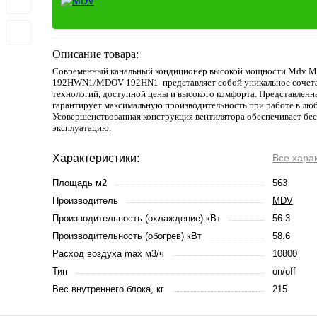
Описание товара:
Современный канальный кондиционер высокой мощности
Mdv
M
192
HWN1/
MDOV-192
HN1
представляет собой уникальное сочет
технологий, доступной цены и высокого комфорта. Представленн
гарантирует максимальную производительность при работе в лю
Усовершенствованная конструкция вентилятора обеспечивает б
эксплуатацию.
Характеристики:
Все хара
Площадь м2
563
Производитель
MDV
Производительность (охлаждение) кВт
56.3
Производительность (обогрев) кВт
58.6
Расход воздуха max м3/ч
10800
Тип
on/off
Вес внутреннего блока, кг
215