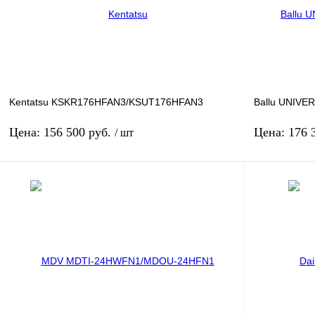
Производительность: 3.4
Произв
Купить в 1 клик
К сравнению
Купить в 1 к
В избранное
Под заказ
В избранное
Kentatsu KSKR176HFAN3/KSUT176HFAN3
Ballu UNIVE
Цена: 156 500 руб.
Цена: 176 
/ шт
В корзину
Производитель: KENTATSU
Произв
Площадь м2: 170
Артику
Производительность: 16.12
Площад
Произв
Купить в 1 клик
К сравнению
Купить в 1 к
В избранное
Под заказ