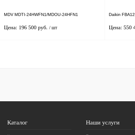
В избранное
MDV MDTI-24HWFN1/MDOU-24HFN1
Daikin FBA
Цена: 196 500 руб.
Цена: 550 
/ шт
В корзину
Производитель: MDV
Произв
Площадь м2: 70
Площад
Производительность: 7.03
Произв
Купить в 1 клик
К сравнению
Купить в 1 к
В избранное
Под заказ
В избранное
Каталог
Наши услуги