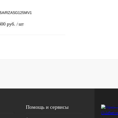
Под заказ
125A/RZASG125MV1
400 руб.
/ шт
В корзину
одитель: Daikin
ь м2: 120
одительность: 12.1
лик
К сравнению
Под заказ
Помощь и сервисы