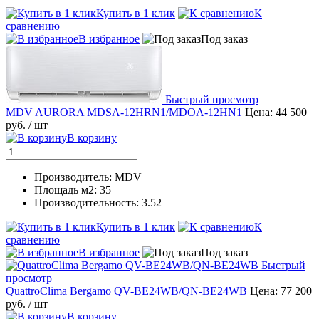
Купить в 1 клик
К
сравнению
В избранное
Под заказ
Быстрый просмотр
MDV AURORA MDSA-12HRN1/MDOA-12HN1
Цена: 44 500
руб.
/ шт
В корзину
Производитель: MDV
Площадь м2: 35
Производительность: 3.52
Купить в 1 клик
К
сравнению
В избранное
Под заказ
Быстрый
просмотр
QuattroClima Bergamo QV-BE24WB/QN-BE24WB
Цена: 77 200
руб.
/ шт
В корзину