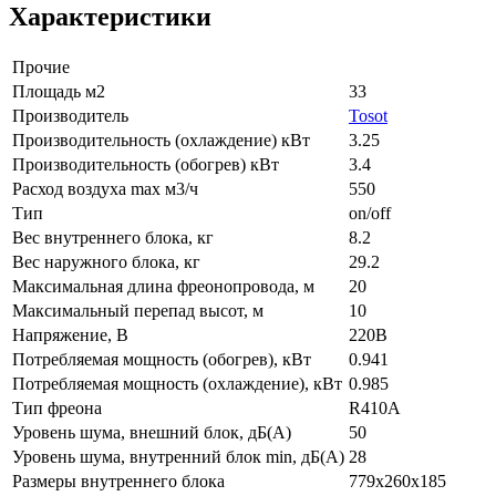
Характеристики
Прочие
Площадь м2
33
Производитель
Tosot
Производительность (охлаждение) кВт
3.25
Производительность (обогрев) кВт
3.4
Расход воздуха max м3/ч
550
Тип
on/off
Вес внутреннего блока, кг
8.2
Вес наружного блока, кг
29.2
Максимальная длина фреонопровода, м
20
Максимальный перепад высот, м
10
Напряжение, В
220В
Потребляемая мощность (обогрев), кВт
0.941
Потребляемая мощность (охлаждение), кВт
0.985
Тип фреона
R410A
Уровень шума, внешний блок, дБ(А)
50
Уровень шума, внутренний блок min, дБ(А)
28
Размеры внутреннего блока
779x260x185