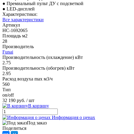
● Премиальный пульт ДУ с подсветкой
● LED-дисплей
Характеристики:
Все характеристики
Артикул
НС-1692065
Площадь м2
28
Производитель
Funai
Производительность (охлаждение) кВт
2.75
Производительность (обогрев) кВт
2.95
Расход воздуха max м3/ч
560
Тип
on/off
32 190 руб.
/ шт
В корзину
Информация о ценах
Под заказ
Поделиться