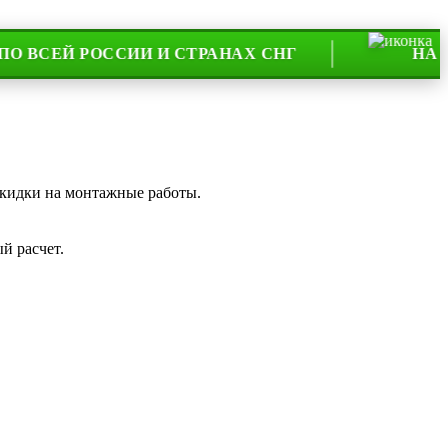
 РОССИИ И СТРАНАХ СНГ
НА РЫНКЕ 
скидки на монтажные работы.
й расчет.