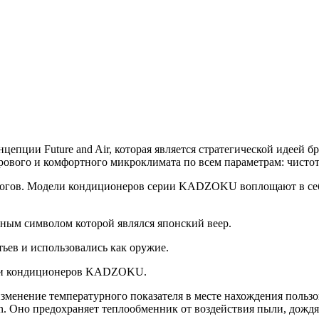
епции Future and Air, которая является стратегической идеей б
рового и комфортного микроклимата по всем параметрам: чистота
огов. Модели кондиционеров серии KADZOKU воплощают в себе
вным символом которой являлся японский веер.
ьев и использовались как оружие.
ерии кондиционеров KADZOKU.
зменение температурного показателя в месте нахождения польз
но предохраняет теплообменник от воздействия пыли, дождя, 