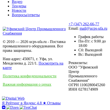
Видео
Тендеры
Новости
Вопросы/ответы
+7 (347) 262-66-77
Email:
mail@ucps-ufa.ru
График работы
Пн-Пт: с 9:00 до
© 2010 — 2026 ucps-ufa.ru - Поставка
18:00
промышленного оборудования. Все
Сб: Выходной
права защищены.
Вс: Выходной
Наш адрес: 450071, г. Уфа, ул.
Реквизиты:
Менделеева д. 221/1.
Посмотреть на
ООО "Уфимский
карте
Центр
Политика конфиденциальности
Промышленного
Снабжения"
Важная информация о ценах
ОГРН 1100280045260
ИНН 0278174909
Я
Рейтинг в Яндекс
4.8 ★
Отзывы