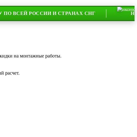
ЕЙ РОССИИ И СТРАНАХ СНГ
НА РЫНКЕ
скидки на монтажные работы.
й расчет.