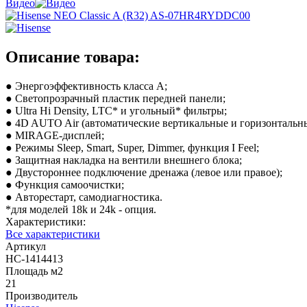
Видео
Описание товара:
● Энергоэффективность класса А;
● Светопрозрачный пластик передней панели;
● Ultra Hi Density, LTC* и угольный* фильтры;
● 4D AUTO Air (автоматические вертикальные и горизонтальн
● MIRAGE-дисплей;
● Режимы Sleep, Smart, Super, Dimmer, функция I Feel;
● Защитная накладка на вентили внешнего блока;
● Двустороннее подключение дренажа (левое или правое);
● Функция самоочистки;
● Авторестарт, самодиагностика.
*для моделей 18k и 24k - опция.
Характеристики:
Все характеристики
Артикул
НС-1414413
Площадь м2
21
Производитель