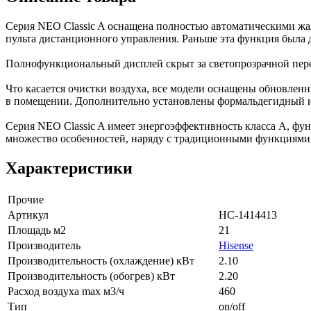
Серия NEO Classic A оснащена полностью автоматическими жа
пульта дистанционного управления. Раньше эта функция была д
Полнофункциональный дисплей скрыт за светопрозрачной пере
Что касается очистки воздуха, все модели оснащены обновленн
в помещении. Дополнительно установлены формальдегидный и 
Серия NEO Classic A имеет энергоэффективность класса А, фун
множество особенностей, наряду с традиционными функциями 
Характеристики
Прочие
Артикул
НС-1414413
Площадь м2
21
Производитель
Hisense
Производительность (охлаждение) кВт
2.10
Производительность (обогрев) кВт
2.20
Расход воздуха max м3/ч
460
Тип
on/off