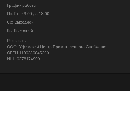
График работы
Пн-Пт: с 9:00 до 18:00
Сб: Выходной
Вс: Выходной
Реквизиты:
ООО "Уфимский Центр Промышленного Снабжения"
ОГРН 1100280045260
ИНН 0278174909